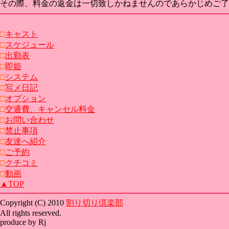
その際、料金の返金は一切致しかねませんのであらかじめご了
□
キャスト
□
スケジュール
□
出勤表
□
即姫
□
システム
□
写メ日記
□
オプション
□
交通費、キャンセル料金
□
お問い合わせ
□
禁止事項
□
友達へ紹介
□
ご予約
□
クチコミ
□
動画
▲TOP
Copyright (C) 2010
割り切り倶楽部
All rights reserved.
produce by Rj